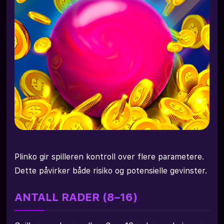
Plinko gir spilleren kontroll over flere parametere.
Dette påvirker både risiko og potensielle gevinster.
ANTALL RADER (8–16)