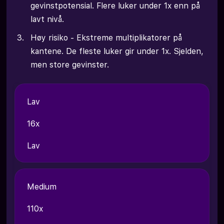
gevinstpotensial. Flere luker under 1x enn på
lavt nivå.
Høy risiko - Ekstreme multiplikatorer på
kantene. De fleste luker gir under 1x. Sjelden,
men store gevinster.
Lav
16x
Lav
Medium
110x