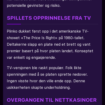
potensielle gevinster og risiko.
SPILLETS OPPRINNELSE FRA TV
Plinko dukket først opp i det amerikanske TV-
showet «The Price Is Right» på 1980-tallet.
Deltakerne slapp en plate ned et brett og vant
premier basert på hvor platen landet. Konseptet
var enkelt og engasjerende.
TV-versjonen ble raskt populær. Folk likte
spenningen med å se platen sprette nedover.
Ingen visste hvor den ville ende opp. Denne
usikkerheten skapte underholdning.
OVERGANGEN TIL NETTKASINOER