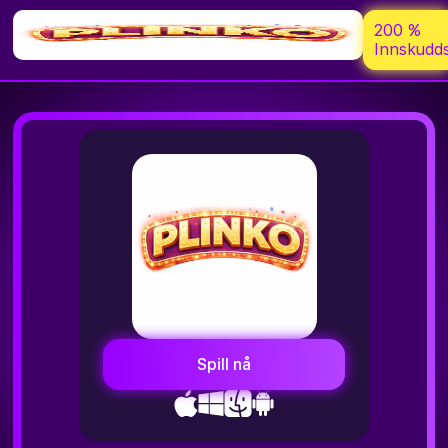
200 %
Innskudd
Spill nå