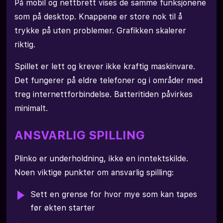
På mobil og nettbrett vises de samme funksjonene
som på desktop. Knappene er store nok til å
trykke på uten problemer. Grafikken skalerer
riktig.
Spillet er lett og krever ikke kraftig maskinvare.
Det fungerer på eldre telefoner og i områder med
treg internettforbindelse. Batteritiden påvirkes
minimalt.
ANSVARLIG SPILLING
Plinko er underholdning, ikke en inntektskilde.
Noen viktige punkter om ansvarlig spilling:
Sett en grense for hvor mye som kan tapes
før økten starter