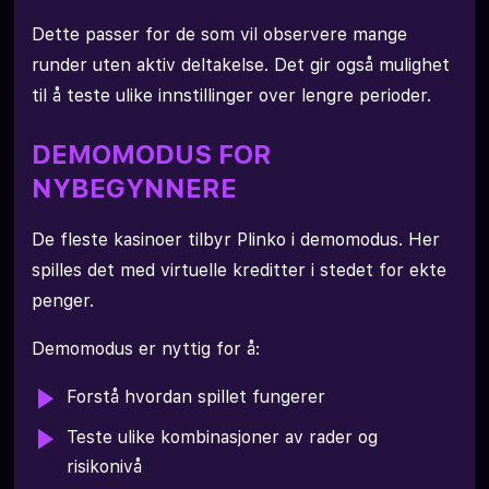
Dette passer for de som vil observere mange
runder uten aktiv deltakelse. Det gir også mulighet
til å teste ulike innstillinger over lengre perioder.
DEMOMODUS FOR
NYBEGYNNERE
De fleste kasinoer tilbyr Plinko i demomodus. Her
spilles det med virtuelle kreditter i stedet for ekte
penger.
Demomodus er nyttig for å:
Forstå hvordan spillet fungerer
Teste ulike kombinasjoner av rader og
risikonivå