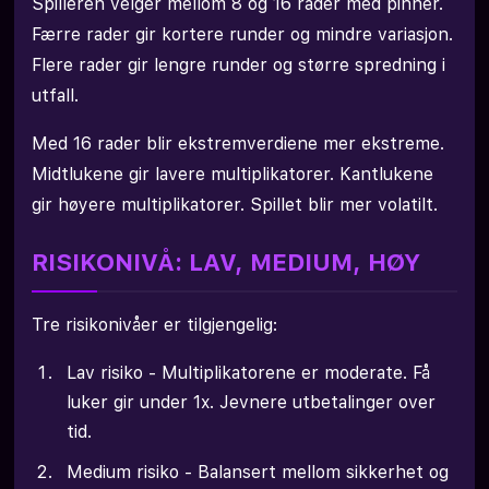
Spilleren velger mellom 8 og 16 rader med pinner.
Færre rader gir kortere runder og mindre variasjon.
Flere rader gir lengre runder og større spredning i
utfall.
Med 16 rader blir ekstremverdiene mer ekstreme.
Midtlukene gir lavere multiplikatorer. Kantlukene
gir høyere multiplikatorer. Spillet blir mer volatilt.
RISIKONIVÅ: LAV, MEDIUM, HØY
Tre risikonivåer er tilgjengelig:
Lav risiko - Multiplikatorene er moderate. Få
luker gir under 1x. Jevnere utbetalinger over
tid.
Medium risiko - Balansert mellom sikkerhet og