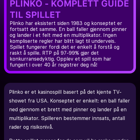
PLINKO - KOMPLETT GUIDE
TIL SPILLET
Plinko har eksistert siden 1983 og konseptet er
fortsatt det samme. En ball faller gjennom pinner
og lander i et felt med en multiplikator. Ingen
kompliserte regler har blitt lagt til underveis.
Spillet fungerer fordi det er enkelt å forstå og
raskt å spille. RTP på 97-99% gjør det
konkurransedyktig. Opplev et spill som har
fungert i over 40 år registrer deg nå!
Plinko er et kasinospill basert på det kjente TV-
showet fra USA. Konseptet er enkelt: en ball faller
ned gjennom et brett med pinner og lander på en
multiplikator. Spilleren bestemmer innsats, antall
rader og risikonivå.