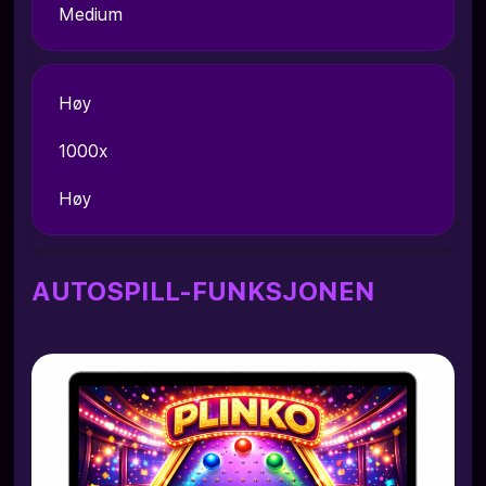
Medium
Høy
1000x
Høy
AUTOSPILL-FUNKSJONEN