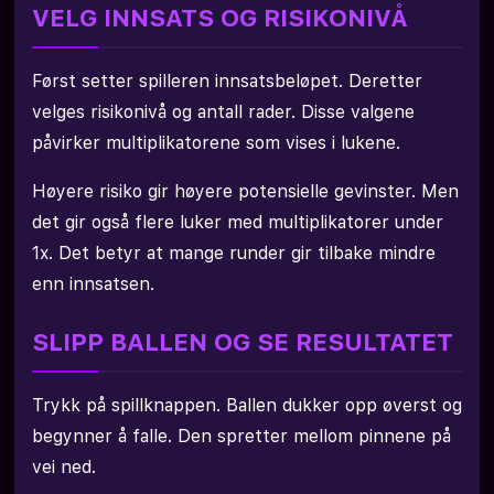
VELG INNSATS OG RISIKONIVÅ
Først setter spilleren innsatsbeløpet. Deretter
velges risikonivå og antall rader. Disse valgene
påvirker multiplikatorene som vises i lukene.
Høyere risiko gir høyere potensielle gevinster. Men
det gir også flere luker med multiplikatorer under
1x. Det betyr at mange runder gir tilbake mindre
enn innsatsen.
SLIPP BALLEN OG SE RESULTATET
Trykk på spillknappen. Ballen dukker opp øverst og
begynner å falle. Den spretter mellom pinnene på
vei ned.